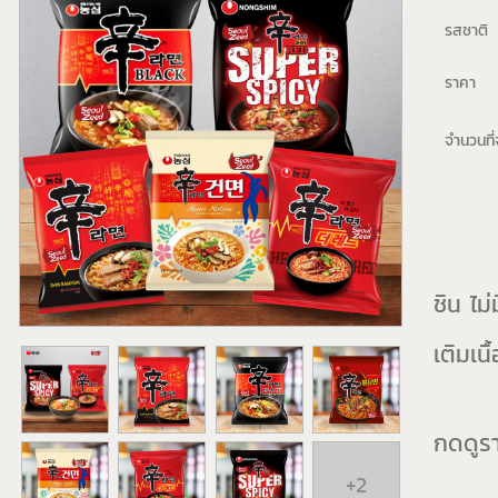
รสชาติ
ราคา
จำนวนที่จ
ชิน ไม่
เติมเนื
กดดูราค
+2