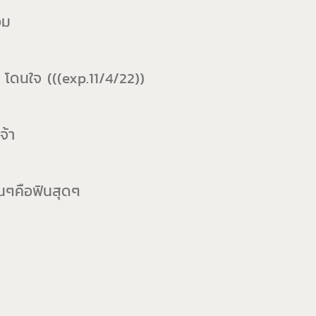
่อม
 โดนใจ (((exp.11/4/22))
จ้า
อนๆคือฟินสุดๆ