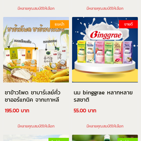
มีหลายคุณสมบัติให้เลือก
มีหลายคุณสมบัติให้เลือก
แนะนำ
ขายดี
ชาข้าวโพด ชาบาร์เลย์คั่ว
นม binggrae หลากหลาย
ชาออร์แกนิค จากเกาหลี
รสชาติ
195.00 บาท
55.00 บาท
มีหลายคุณสมบัติให้เลือก
มีหลายคุณสมบัติให้เลือก