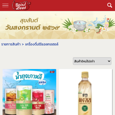
รายการสินค้า
>
เครื่องดื่มไร้แอลกอฮอล์