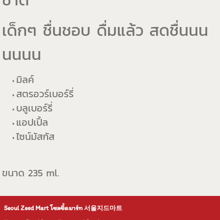
เด็กๆ ชื่นชอบ ดื่มแล้ว สดชื่นนน
นนนน
มิลค์
สตรอวร์เบอร์รี่
บลูเบอร์รี่
แอปเปิ้ล
ไซน์มัสกัส
ขนาด 235 ml.
Seoul Zeed Mart โซลซี้ดมาร์ท
서울지드마트