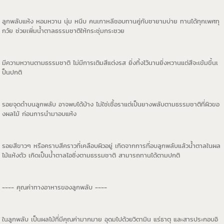
ลูกพลับแห้ง หอมหวาน นุ่ม หนึบ คนเกาหลีชอบทานคู่กับชายามบ่าย ทานได้ทุกเพศทุ
กวัย ช่วยเพิ่มน้ำตาลธรรมชาติให้กระชุ่มกระชวย
มีความหวานตามธรรมชาติ ไม่มีการเติมสีแต่งรส ยิ่งทิ้งไว้นานยิ่งหวานแต่สีจะเข้มขึ้นเ
ป็นปกติ
รอยจุดดำบนลูกพลับ อาจพบได้บ้าง ไม่ใช่เชื้อราแต่เป็นยางพลับตามธรรมชาติที่ผิวขอ
งผลไม้ ก่อนการนำมาอบแห้ง
รอยสีขาวๆ หรือคราบสีคราวที่เคลือบผิวอยู่ เกิดจากการที่อบลูกพลับแล้วน้ำตาลในผล
ไม้แห้งตัว เกิดเป็นน้ำตาลไอซิ่งตามธรรมชาติ สามารถทานได้ตามปกติ
---- คุณค่าทางอาหารของลูกพลับ ----
ในลูกพลับ เป็นผลไม้ที่มีคุณค่ามากมาย อุดมไปด้วยวิตามิน แร่ธาตุ และสารประกอบอิ