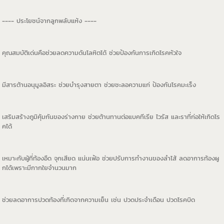
---- ประโยชน์จากลูกพลับแห้ง ----
คุณสมบัติเด่นคือช่วยลดความดันโลหิตได้ ช่วยป้องกันการเกิดโรคหัวใจ
มีสารต้านอนุมูลอิสระ ช่วยบำรุงสายตา ช่วยชะลอความแก่ ป้องกันโรคมะเร็ง
เสริมสร้างภูมิคุ้มกันของร่างกาย ช่วยต้านทานต่อแบคทีเรีย ไวรัส และราที่ก่อให้เกิดโร
คได้
เหมาะกับผู้ที่ท้องอืด จุกเสียด แน่นเฟ้อ ช่วยปรับการทำงานของลำไส้ ลดอาการท้องผู
กได้เพราะมีกากใยจำนวนมาก
ช่วยลดอาการปวดท้องที่เกิดจากความเย็น เช่น ปวดประจำเดือน ปวดโรคบิด