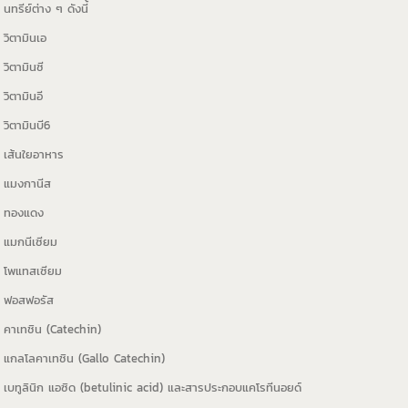
นทรีย์ต่าง ๆ ดังนี้
วิตามินเอ
วิตามินซี
วิตามินอี
วิตามินบี6
เส้นใยอาหาร
แมงกานีส
ทองแดง
แมกนีเซียม
โพแทสเซียม
ฟอสฟอรัส
คาเทชิน (Catechin)
แกลโลคาเทชิน (Gallo Catechin)
เบทูลินิก แอซิด (betulinic acid) และสารประกอบแคโรทีนอยด์