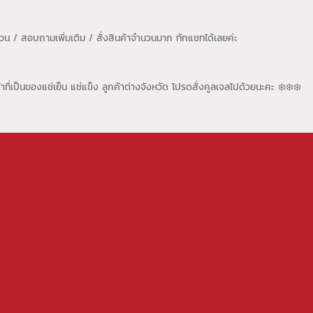
่วน / สอบถามเพิ่มเติม / สั่งสินค้าจำนวนมาก ทักแชทได้เลยค่ะ
้าที่เป็นของแช่เย็น แช่แข็ง ลูกค้าต่างจังหวัด โปรดสั่งคูลเจลไปด้วยนะคะ ❄️❄️❄️