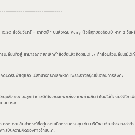
==============================
10.30 ส่งวันจันทร์ - อาทิตย์ " ขนส่งโดย Kerry เร็วที่สุดของช้อปปี้ หาก 2 วันหลั
เปลี่ยนที่อยู่ สามารถกดยกเลิกคำสั่งซื้อแล้วสั่งใหม่ได้ // ถ้าส่งแล้วเปลี่ยนไม่ได้ค่
ากดนัดรับพัสดุแล้ว ไม่สามารถยกเลิกให้ได้ เพราะอาจอยู่ในขั้นตอนการส่งค่ะ
บพัสดุแล้ว รบกวนลูกค้าถ่ายวิดิโอขณะแกะกล่อง และถ่ายสินค้าโดยไม่ตัดต่อวิดิโอ เผื
บเคลมนะคะ
่สามารถเคลมสินค้ากรณีที่อยู่นอกเหนือความควบคุมเช่น บริษัทขนส่ง จ่ายของล่าช้า 
เฉพาะเป็นความผิดของทางร้านนะคะ