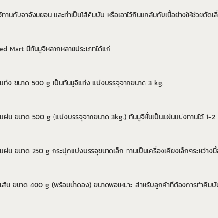
้ทานกับจาจังมยอน และทำเป็นไส้คิมบับ หรือเอาไว้กินแกล้มกับเนื้อย่างให้ช่วยตัดเลี
d Mart มีทันมูจิหลากหลายประเภทได้แก่
บแท่ง ขนาด 500 g เป็นทันมูจิแท่ง แบ่งบรรจุจากขนาด 3 kg.
บแผ่น ขนาด 500 g (แบ่งบรรจุจากขนาด 3kg.) ทันมูจิหั่นเป็นแผ่นแบ่งทานได้ 1-2 ค
บแผ่น ขนาด 250 g กระปุกแบ่งบรรจุขนาดเล็ก ทานเป็นเครื่องเคียงเล็กๆระหว่างมื้
บเส้น ขนาด 400 g (พร้อมน้ำดอง) ขนาดพอเหมาะ สำหรับลูกค้าที่ต้องการทำคิมบับ