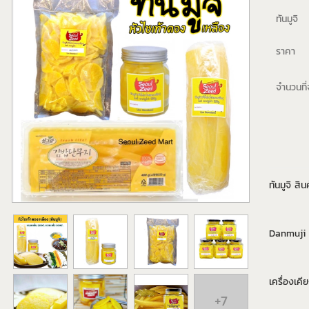
ทันมูจิ
ราคา
จำนวนที่จ
ทันมูจิ สิ
Danmuji ห
เครื่องเคีย
+7