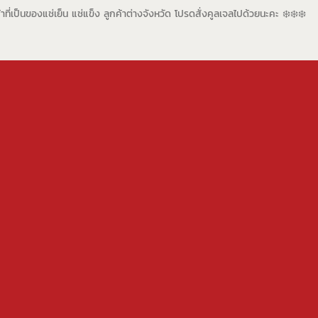
้าที่เป็นของแช่เย็น แช่แข็ง ลูกค้าต่างจังหวัด โปรดสั่งคูลเจลไปด้วยนะคะ ❄️❄️❄️