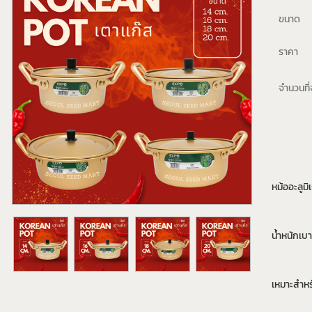
ขนาด
ราคา
จำนวนที่จ
หม้ออะลูมิ
น้ำหนักเบา
เหมาะสำหร