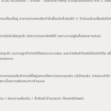
10.30 ส่งวันจันทร์ - อาทิตย์ " ขนส่งโดย Kerry เร็วที่สุดของช้อปปี้ หาก 2 วันหลั
เปลี่ยนที่อยู่ สามารถกดยกเลิกคำสั่งซื้อแล้วสั่งใหม่ได้ // ถ้าส่งแล้วเปลี่ยนไม่ได้ค่
ากดนัดรับพัสดุแล้ว ไม่สามารถยกเลิกให้ได้ เพราะอาจอยู่ในขั้นตอนการส่งค่ะ
บพัสดุแล้ว รบกวนลูกค้าถ่ายวิดิโอขณะแกะกล่อง และถ่ายสินค้าโดยไม่ตัดต่อวิดิโอ เผื
บเคลมนะคะ
่สามารถเคลมสินค้ากรณีที่อยู่นอกเหนือความควบคุมเช่น บริษัทขนส่ง จ่ายของล่าช้า 
เฉพาะเป็นความผิดของทางร้านนะคะ
่วน / สอบถามเพิ่มเติม / สั่งสินค้าจำนวนมาก ทักแชทได้เลยค่ะ