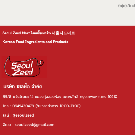
❄️❄️❄️สินค
Seoul Zeed Mart โซลซี้ดมาร์ท
서울지드마트
Korean Food Ingredients and Products
บริษัท โซลซี้ด จำกัด
99/8 แจ้งวัฒนะ 14 แขวงทุ่งสองห้อง เขตหลักสี่ กรุงเทพมหานคร 10210
โทร : 0649420478 (ในเวลาทําการ 10:00-19:00)
ไลน์ : @seoulzeed
อีเมล : seoulzeed@gmail.com