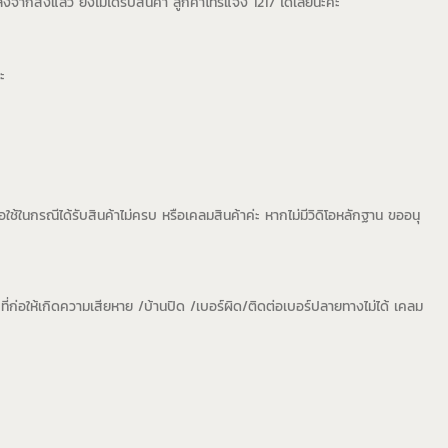
งจากส่งแล้ว ยังไม่ได้รับสินค้า ลูกค้าโทรแจ้ง 1217 ได้เลยนะคะ
ะ
่อใช้ในกรณีได้รับสินค้าไม่ครบ หรือเคลมสินค้าค่ะ หากไม่มีวิดิโอหลักฐาน ขออนุ
ที่ก่อให้เกิดความเสียหาย /บ้านปิด /เบอร์ผิด/ติดต่อเบอร์ปลายทางไม่ได้ เคลม