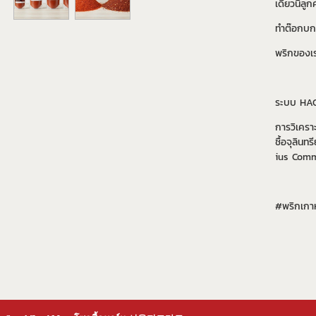
เดี๋ยวนี้ล
ทำต๊อกบกก
พริกของเร
ระบบ HAC
การวิเครา
ชื้อจุลิ
ius Commi
#พริกเกาห