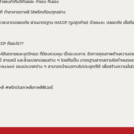
ูกค้าลองทำกิมจิกันเยอะ ทำเอง กินเอง
ี ทำอาหารเกาหลี ใส่พริกเกือบทุกอย่าง
าสะอาดปลอดภัย ผ่านมาตรฐาน HACCP (รูปสุดท้าย) ด้วยนะคะ ปลอดภัย เชื่อถือไ
CP คืออะไร??
ะห์อันตรายและจุดวิกฤต ที่ต้องควบคุม เป็นระบบการ จัดการคุณภาพด้านความปลอ
นทรีย์ สารเคมี และส่ิงแปลกปลอมต่าง ๆ โดยถือเป็น มาตรฐานสากลตามข้อกํา
ssion) ของประเทศต่าง ๆ สามารถนําแนวทางไปประยุกต์ใช้ เพื่อสร้างความมั่นใจใ
ลี #พริกป่นเกาหลีเกาหลีฟีเวอร์