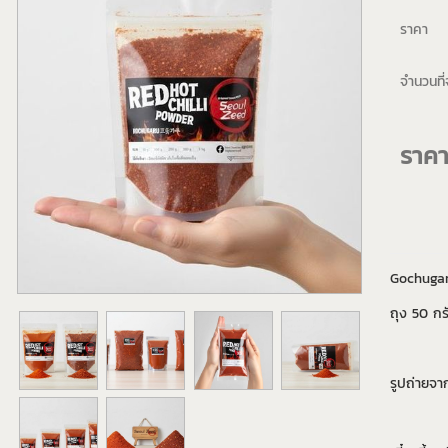
ราคา
จำนวนที่จ
ราค
Gochugar
ถุง 50 กร
รูปถ่ายจา