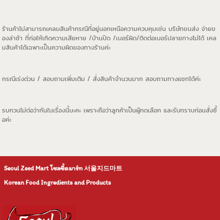
ร้านค้าไม่สามารถเคลมสินค้ากรณีที่อยู่นอกเหนือความควบคุมเช่น บริษัทขนส่ง จ่ายข
องล่าช้า ที่ก่อให้เกิดความเสียหาย /บ้านปิด /เบอร์ผิด/ติดต่อเบอร์ปลายทางไม่ได้ เคล
มสินค้าได้เฉพาะเป็นความผิดของทางร้านค่ะ
กรณีเร่งด่วน / สอบถามเพิ่มเติม / สั่งสินค้าจำนวนมาก สอบถามทางแชทได้ค่ะ
รบกวนไม่ต่อว่ากันในเรื่องนี้นะคะ เพราะถือว่าลูกค้าเป็นผู้กดเลือก และรับทราบก่อนสั่งซื้
อค่ะ
Seoul Zeed Mart โซลซี้ดมาร์ท
서울지드마트
Korean Food Ingredients and Products