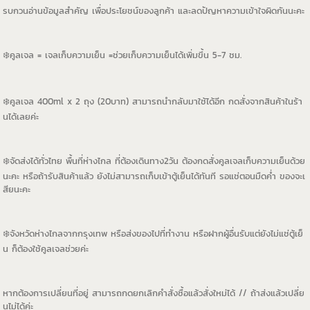
รบกวนอ่านข้อมูลสำคัญ เพื่อประโยชน์ของลูกค้า และลดปัญหาความเข้าใจผิดกันนะคะ
❄️คูลเจล = เจลเก็บความเย็น =ช่วยเก็บความเย็นได้เพิ่มขึ้น 5-7 ชม.
❄️คูลเจล 400ml x 2 ถุง (20บาท) สามารถนำกลับมาใช้ได้อีก กดสั่งจากสินค้าในร้า
นได้เลยค่ะ
❄️จัดส่งได้ทั่วไทย พื้นที่ห่างไกล ที่ต้องเดินทาง2วัน ต้องกดสั่งคูลเจลเก็บความเย็นด้วย
นะคะ หรือถ้ารับสินค้าแล้ว ยังไม่สามารถเก็บเข้าตู้เย็นได้ทันที รอแช่ตอนมืดค่ำ ของจะเ
สียนะคะ
❄️จังหวัดห่างไกลจากกรุงเทพ หรือส่งของไปที่ทำงาน หรือฝากผู้อื่นรับแต่ยังไม่แช่ตู้เย็
น ก็ต้องใช้คูลเจลช่วยค่ะ
หากต้องการเปลี่ยนที่อยู่ สามารถกดยกเลิกคำสั่งซื้อแล้วสั่งใหม่ได้ // ถ้าส่งแล้วเปลี่ย
นไม่ได้ค่ะ