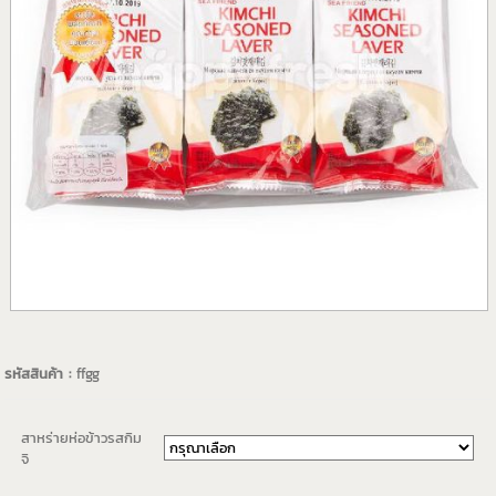
รหัสสินค้า :
ffgg
สาหร่ายห่อข้าวรสกิม
จิ