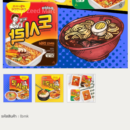
รหัสสินค้า :
lbmk