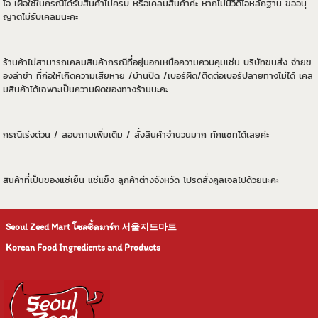
โอ เผื่อใช้ในกรณีได้รับสินค้าไม่ครบ หรือเคลมสินค้าค่ะ หากไม่มีวิดิโอหลักฐาน ขออนุ
ญาตไม่รับเคลมนะคะ
ร้านค้าไม่สามารถเคลมสินค้ากรณีที่อยู่นอกเหนือความควบคุมเช่น บริษัทขนส่ง จ่ายข
องล่าช้า ที่ก่อให้เกิดความเสียหาย /บ้านปิด /เบอร์ผิด/ติดต่อเบอร์ปลายทางไม่ได้ เคล
มสินค้าได้เฉพาะเป็นความผิดของทางร้านนะคะ
กรณีเร่งด่วน / สอบถามเพิ่มเติม / สั่งสินค้าจำนวนมาก ทักแชทได้เลยค่ะ
สินค้าที่เป็นของแช่เย็น แช่แข็ง ลูกค้าต่างจังหวัด โปรดสั่งคูลเจลไปด้วยนะคะ
Seoul Zeed Mart โซลซี้ดมาร์ท
서울지드마트
Korean Food Ingredients and Products