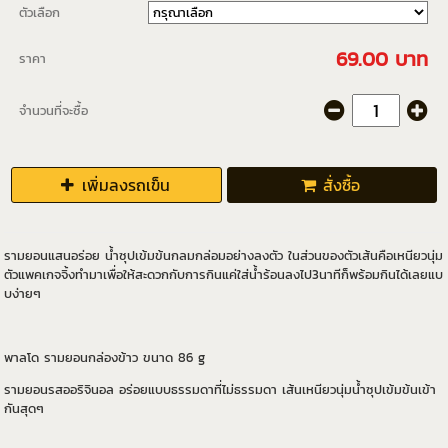
ตัวเลือก
69.00 บาท
ราคา
จำนวนที่จะซื้อ
เพิ่มลงรถเข็น
สั่งซื้อ
รามยอนแสนอร่อย น้ำซุปเข้มข้นกลมกล่อมอย่างลงตัว ในส่วนของตัวเส้นคือเหนียวนุ่ม
ตัวแพคเกจจิ้งทำมาเพื่อให้สะดวกกับการกินแค่ใส่น้ำร้อนลงไป3นาทีก็พร้อมกินได้เลยแบ
บง่ายๆ
พาลโด รามยอนกล่องข้าว ขนาด 86 g
รามยอนรสออริจินอล อร่อยแบบธรรมดาที่ไม่ธรรมดา เส้นเหนียวนุ่มน้ำซุปเข้มข้นเข้า
กันสุดๆ