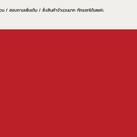
่วน / สอบถามเพิ่มเติม / สั่งสินค้าจำนวนมาก ทักแชทได้เลยค่ะ