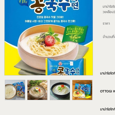
มาม่าโอโ
วเหลือง)
ราคา
จำนวนที่จ
มาม่าโอโ
OTTOG
มาม่าโอโกก