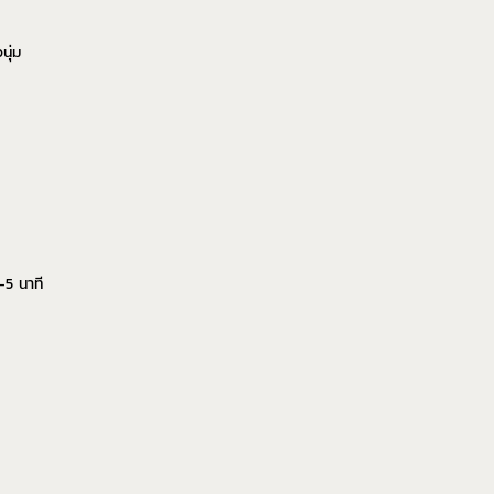
นุ่ม
-5 นาที