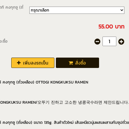
ตกิ คงกุกซู (ถั่
55.00 บาท
ะซื้อ
เพิ่มลงรถเข็น
สั่งซื้อ
ตกิ คงกุกซู (ถั่วเหลือง) OTTOGI KONGKUKSU RAMEN
I KONGKUKSU RAMEN/오뚜기 진하고 고소한 냉콩국수라면 제안드립니다.
ิ คงกุกซู (ถั่เหลือง) ขนาด 135g. สินค้าตัวใหม่ เส้นเหนียวนุ่มผสมผสานกับซุปถั่ว