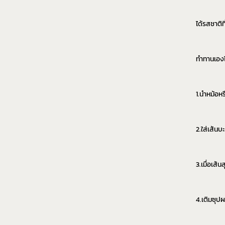
ได้รสชาติ
ทำทานเองได
1.นำหม้อหร
2.ใส่เส้นบ
3.เมื่อเส้
4.เติมซุปผ