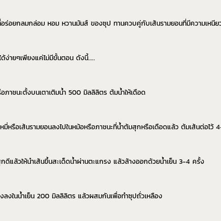
ที่อร่อยกลมกล่อม หอม หวานมันส์ ของซุป ทานควบคู่กับเส้นรามยอนที่มีความเหนียว
้ง่ายๆเพียงแค่ไม่มีขั้นตอน ดังนี้…..
ือภาชนะตั้งบนเตาเติมน้ำ 500 มิลลิลิตร ต้มน้ำให้เดือด
ะหมี่หรือเส้นรามยอนลงไปในหม้อหรือภาชนะที่น้ำต้มสุกหรือเดือดแล้ว ต้มเส้นต่อไว้ 4
นสุกดีแล้วให้นำเส้นขึ้นสะเด็ดน้ำผ่านตะแกรง แล้วล้างออกด้วยน้ำเย็น 3-4 ครั้ง
งลงในน้ำเย็น 200 มิลลิลิตร แล้วผสมกันเพื่อทำซุปถั่วเหลือง