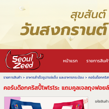
หน้าแรก
รายการสินค้
รายการสินค้า
>
อาหารสําเร็จรูป/แช่แข็ง และอาหารกระป๋อง
> คอร์นด๊อกคริสป
คอร์นด๊อกคริสปี้โพโรโระ แถมคูลเจลถุงฟอย
รหัสสินค้า