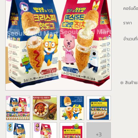
คอร์นด๊
ราคา
จำนวนที่จ
❄️ สินค้า
+3