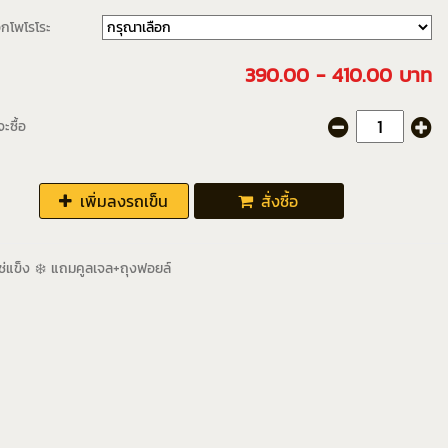
อกโพโรโระ
390.00 - 410.00 บาท
ะซื้อ
เพิ่มลงรถเข็น
สั่งซื้อ
แช่แข็ง ❄️ แถมคูลเจล+ถุงฟอยล์